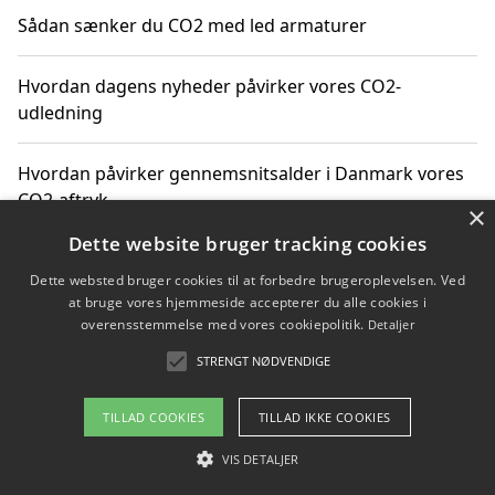
Sådan sænker du CO2 med led armaturer
Hvordan dagens nyheder påvirker vores CO2-
udledning
Hvordan påvirker gennemsnitsalder i Danmark vores
CO2-aftryk
×
Dette website bruger tracking cookies
Hvordan nyheder om CO2-udledning påvirker vores
Dette websted bruger cookies til at forbedre brugeroplevelsen. Ved
hverdag
at bruge vores hjemmeside accepterer du alle cookies i
overensstemmelse med vores cookiepolitik.
Detaljer
STRENGT NØDVENDIGE
Copyright 2026 - Pilanto Aps
TILLAD COOKIES
TILLAD IKKE COOKIES
Om / kontakt
Blog
Betingelser
VIS DETALJER