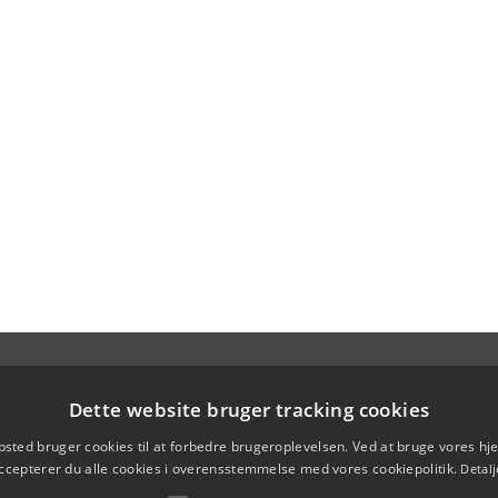
Dette website bruger tracking cookies
sted bruger cookies til at forbedre brugeroplevelsen. Ved at bruge vores 
ccepterer du alle cookies i overensstemmelse med vores cookiepolitik.
Detalj