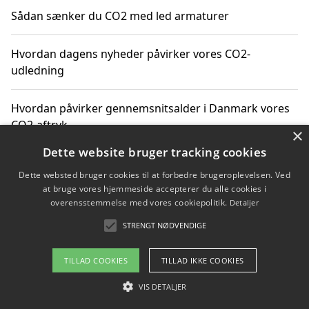
Sådan sænker du CO2 med led armaturer
Hvordan dagens nyheder påvirker vores CO2-
udledning
Hvordan påvirker gennemsnitsalder i Danmark vores
CO2-aftryk
×
Dette website bruger tracking cookies
Hvordan nyheder om CO2-udledning påvirker vores
Dette websted bruger cookies til at forbedre brugeroplevelsen. Ved
hverdag
at bruge vores hjemmeside accepterer du alle cookies i
overensstemmelse med vores cookiepolitik.
Detaljer
STRENGT NØDVENDIGE
Copyright 2026 - Pilanto Aps
TILLAD COOKIES
TILLAD IKKE COOKIES
Om / kontakt
Blog
Betingelser
VIS DETALJER