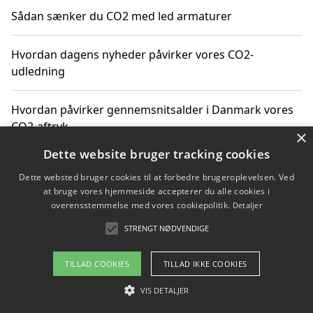
Sådan sænker du CO2 med led armaturer
Hvordan dagens nyheder påvirker vores CO2-
udledning
Hvordan påvirker gennemsnitsalder i Danmark vores
CO2-aftryk
×
Dette website bruger tracking cookies
Hvordan nyheder om CO2-udledning påvirker vores
Dette websted bruger cookies til at forbedre brugeroplevelsen. Ved
hverdag
at bruge vores hjemmeside accepterer du alle cookies i
overensstemmelse med vores cookiepolitik.
Detaljer
STRENGT NØDVENDIGE
Copyright 2026 - Pilanto Aps
TILLAD COOKIES
TILLAD IKKE COOKIES
Om / kontakt
Blog
Betingelser
VIS DETALJER