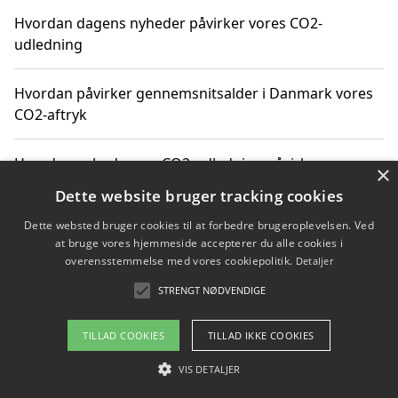
Hvordan dagens nyheder påvirker vores CO2-
udledning
Hvordan påvirker gennemsnitsalder i Danmark vores
CO2-aftryk
Hvordan nyheder om CO2-udledning påvirker vores
×
hverdag
Dette website bruger tracking cookies
Dette websted bruger cookies til at forbedre brugeroplevelsen. Ved
at bruge vores hjemmeside accepterer du alle cookies i
overensstemmelse med vores cookiepolitik.
Detaljer
Copyright 2026 - Pilanto Aps
STRENGT NØDVENDIGE
Om / kontakt
Blog
Betingelser
TILLAD COOKIES
TILLAD IKKE COOKIES
VIS DETALJER