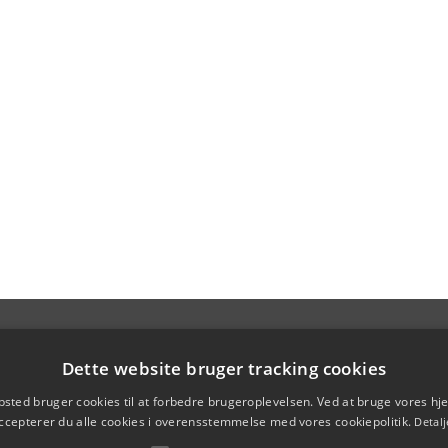
Dette website bruger tracking cookies
sted bruger cookies til at forbedre brugeroplevelsen. Ved at bruge vores 
ccepterer du alle cookies i overensstemmelse med vores cookiepolitik.
Detalj