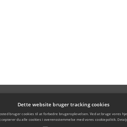
Dette website bruger tracking cookies
sted bruger cookies til at forbedre brugeroplevelsen. Ved at bruge vores 
ccepterer du alle cookies i overensstemmelse med vores cookiepolitik.
Detalj