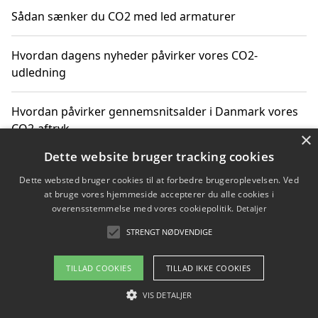
Sådan sænker du CO2 med led armaturer
Hvordan dagens nyheder påvirker vores CO2-
udledning
Hvordan påvirker gennemsnitsalder i Danmark vores
CO2-aftryk
×
Dette website bruger tracking cookies
Hvordan nyheder om CO2-udledning påvirker vores
Dette websted bruger cookies til at forbedre brugeroplevelsen. Ved
hverdag
at bruge vores hjemmeside accepterer du alle cookies i
overensstemmelse med vores cookiepolitik.
Detaljer
STRENGT NØDVENDIGE
Copyright 2026 - Pilanto Aps
TILLAD COOKIES
TILLAD IKKE COOKIES
Om / kontakt
Blog
Betingelser
VIS DETALJER