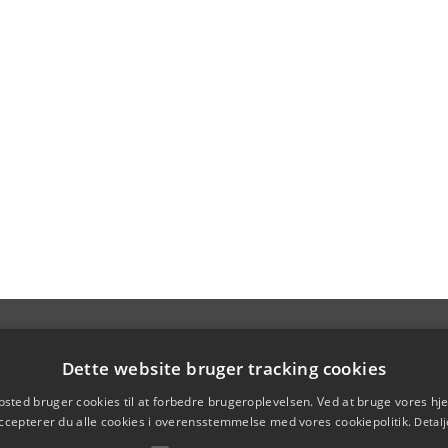
Dette website bruger tracking cookies
sted bruger cookies til at forbedre brugeroplevelsen. Ved at bruge vores 
ccepterer du alle cookies i overensstemmelse med vores cookiepolitik.
Detalj