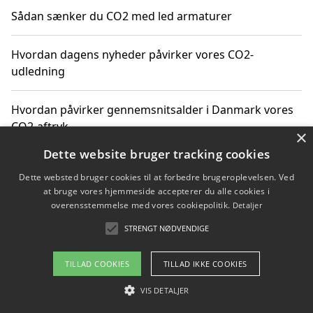
Sådan sænker du CO2 med led armaturer
Hvordan dagens nyheder påvirker vores CO2-
udledning
Hvordan påvirker gennemsnitsalder i Danmark vores
CO2-aftryk
×
Dette website bruger tracking cookies
Hvordan nyheder om CO2-udledning påvirker vores
Dette websted bruger cookies til at forbedre brugeroplevelsen. Ved
hverdag
at bruge vores hjemmeside accepterer du alle cookies i
overensstemmelse med vores cookiepolitik.
Detaljer
STRENGT NØDVENDIGE
Copyright 2026 - Pilanto Aps
TILLAD COOKIES
TILLAD IKKE COOKIES
Om / kontakt
Blog
Betingelser
VIS DETALJER