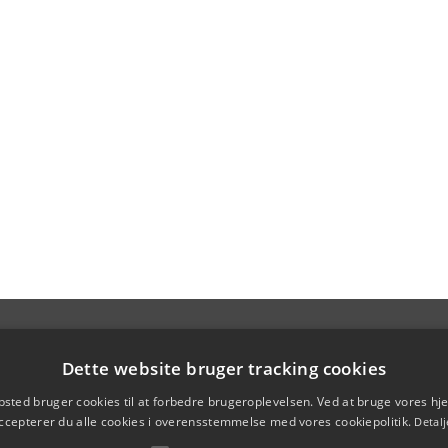
Dette website bruger tracking cookies
sted bruger cookies til at forbedre brugeroplevelsen. Ved at bruge vores 
ccepterer du alle cookies i overensstemmelse med vores cookiepolitik.
Detalj