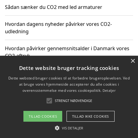
Sådan sænker du CO2 med led armaturer
Hvordan dagens nyheder påvirker vores CO2-
udledning
Hvordan påvirker gennemsnitsalder i Danmark vores
CO2-aftryk
×
Dette website bruger tracking cookies
Hvordan nyheder om CO2-udledning påvirker vores
Dette websted bruger cookies til at forbedre brugeroplevelsen. Ved
hverdag
at bruge vores hjemmeside accepterer du alle cookies i
overensstemmelse med vores cookiepolitik.
Detaljer
STRENGT NØDVENDIGE
Copyright 2026 - Pilanto Aps
TILLAD COOKIES
TILLAD IKKE COOKIES
Om / kontakt
Blog
Betingelser
VIS DETALJER