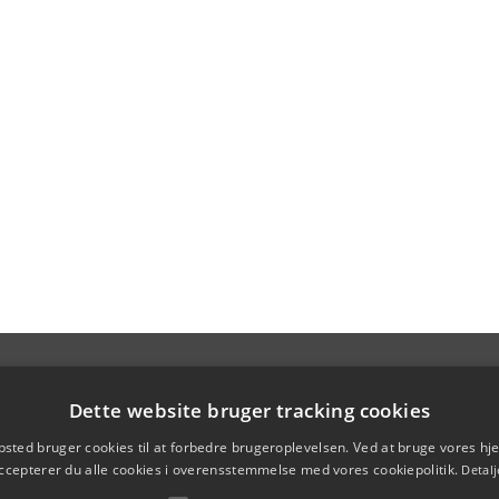
Dette website bruger tracking cookies
sted bruger cookies til at forbedre brugeroplevelsen. Ved at bruge vores 
ccepterer du alle cookies i overensstemmelse med vores cookiepolitik.
Detalj