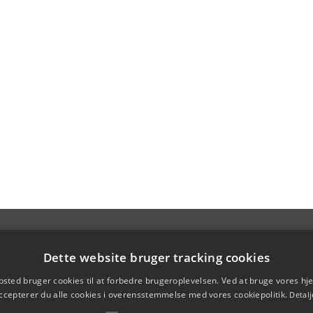
Dette website bruger tracking cookies
sted bruger cookies til at forbedre brugeroplevelsen. Ved at bruge vores 
ccepterer du alle cookies i overensstemmelse med vores cookiepolitik.
Detalj