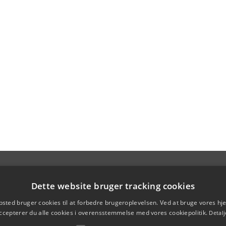
Dette website bruger tracking cookies
sted bruger cookies til at forbedre brugeroplevelsen. Ved at bruge vores 
ccepterer du alle cookies i overensstemmelse med vores cookiepolitik.
Detalj