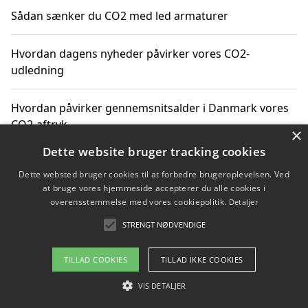
Sådan sænker du CO2 med led armaturer
Hvordan dagens nyheder påvirker vores CO2-
udledning
Hvordan påvirker gennemsnitsalder i Danmark vores
CO2-aftryk
×
Dette website bruger tracking cookies
Hvordan nyheder om CO2-udledning påvirker vores
Dette websted bruger cookies til at forbedre brugeroplevelsen. Ved
hverdag
at bruge vores hjemmeside accepterer du alle cookies i
overensstemmelse med vores cookiepolitik.
Detaljer
STRENGT NØDVENDIGE
Copyright 2026 - Pilanto Aps
TILLAD COOKIES
TILLAD IKKE COOKIES
Om / kontakt
Blog
Betingelser
VIS DETALJER