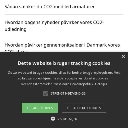
Sådan sænker du CO2 med led armaturer
Hvordan dagens nyheder påvirker vores CO2-
udledning
Hvordan påvirker gennemsnitsalder i Danmark vores
CO2-aftryk
×
Dette website bruger tracking cookies
Hvordan nyheder om CO2-udledning påvirker vores
Dette websted bruger cookies til at forbedre brugeroplevelsen. Ved
hverdag
at bruge vores hjemmeside accepterer du alle cookies i
overensstemmelse med vores cookiepolitik.
Detaljer
STRENGT NØDVENDIGE
Copyright 2026 - Pilanto Aps
TILLAD COOKIES
TILLAD IKKE COOKIES
Om / kontakt
Blog
Betingelser
VIS DETALJER