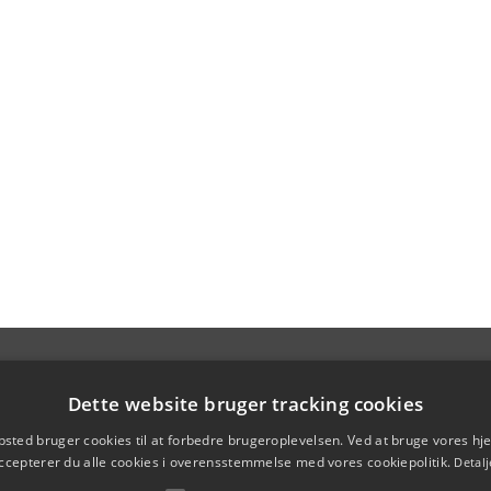
Dette website bruger tracking cookies
sted bruger cookies til at forbedre brugeroplevelsen. Ved at bruge vores 
ccepterer du alle cookies i overensstemmelse med vores cookiepolitik.
Detalj