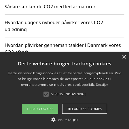
Sådan sænker du CO2 med led armaturer
Hvordan dagens nyheder påvirker vores CO2-
udledning
Hvordan påvirker gennemsnitsalder i Danmark vores
CO2-aftryk
×
Dette website bruger tracking cookies
Hvordan nyheder om CO2-udledning påvirker vores
Dette websted bruger cookies til at forbedre brugeroplevelsen. Ved
hverdag
at bruge vores hjemmeside accepterer du alle cookies i
overensstemmelse med vores cookiepolitik.
Detaljer
STRENGT NØDVENDIGE
Copyright 2026 - Pilanto Aps
TILLAD COOKIES
TILLAD IKKE COOKIES
Om / kontakt
Blog
Betingelser
VIS DETALJER