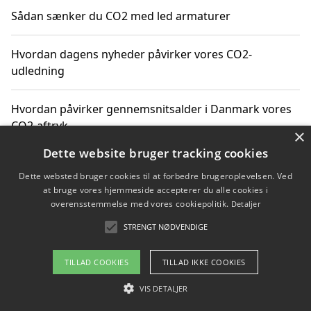
Sådan sænker du CO2 med led armaturer
Hvordan dagens nyheder påvirker vores CO2-
udledning
Hvordan påvirker gennemsnitsalder i Danmark vores
CO2-aftryk
×
Dette website bruger tracking cookies
Hvordan nyheder om CO2-udledning påvirker vores
Dette websted bruger cookies til at forbedre brugeroplevelsen. Ved
hverdag
at bruge vores hjemmeside accepterer du alle cookies i
overensstemmelse med vores cookiepolitik.
Detaljer
STRENGT NØDVENDIGE
Copyright 2026 - Pilanto Aps
TILLAD COOKIES
TILLAD IKKE COOKIES
Om / kontakt
Blog
Betingelser
VIS DETALJER