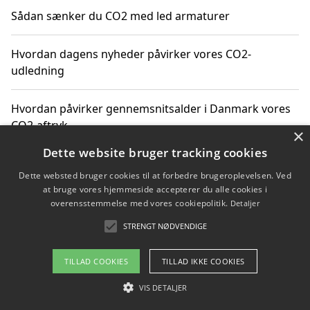
Sådan sænker du CO2 med led armaturer
Hvordan dagens nyheder påvirker vores CO2-
udledning
Hvordan påvirker gennemsnitsalder i Danmark vores
CO2-aftryk
×
Dette website bruger tracking cookies
Hvordan nyheder om CO2-udledning påvirker vores
Dette websted bruger cookies til at forbedre brugeroplevelsen. Ved
hverdag
at bruge vores hjemmeside accepterer du alle cookies i
overensstemmelse med vores cookiepolitik.
Detaljer
STRENGT NØDVENDIGE
Copyright 2026 - Pilanto Aps
TILLAD COOKIES
TILLAD IKKE COOKIES
Om / kontakt
Blog
Betingelser
VIS DETALJER