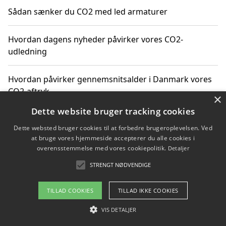
Sådan sænker du CO2 med led armaturer
Hvordan dagens nyheder påvirker vores CO2-
udledning
Hvordan påvirker gennemsnitsalder i Danmark vores
CO2-aftryk
×
Dette website bruger tracking cookies
Hvordan nyheder om CO2-udledning påvirker vores
Dette websted bruger cookies til at forbedre brugeroplevelsen. Ved
hverdag
at bruge vores hjemmeside accepterer du alle cookies i
overensstemmelse med vores cookiepolitik.
Detaljer
STRENGT NØDVENDIGE
Copyright 2026 - Pilanto Aps
TILLAD COOKIES
TILLAD IKKE COOKIES
Om / kontakt
Blog
Betingelser
VIS DETALJER