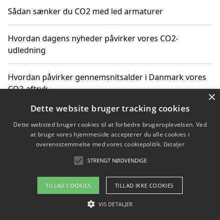
Sådan sænker du CO2 med led armaturer
Hvordan dagens nyheder påvirker vores CO2-
udledning
Hvordan påvirker gennemsnitsalder i Danmark vores
CO2-aftryk
×
Dette website bruger tracking cookies
Hvordan nyheder om CO2-udledning påvirker vores
Dette websted bruger cookies til at forbedre brugeroplevelsen. Ved
hverdag
at bruge vores hjemmeside accepterer du alle cookies i
overensstemmelse med vores cookiepolitik.
Detaljer
STRENGT NØDVENDIGE
Copyright 2026 - Pilanto Aps
TILLAD COOKIES
TILLAD IKKE COOKIES
Om / kontakt
Blog
Betingelser
VIS DETALJER