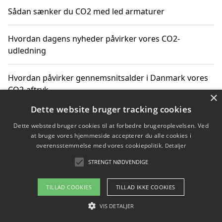
Sådan sænker du CO2 med led armaturer
Hvordan dagens nyheder påvirker vores CO2-
udledning
Hvordan påvirker gennemsnitsalder i Danmark vores
CO2-aftryk
×
Dette website bruger tracking cookies
Hvordan nyheder om CO2-udledning påvirker vores
Dette websted bruger cookies til at forbedre brugeroplevelsen. Ved
hverdag
at bruge vores hjemmeside accepterer du alle cookies i
overensstemmelse med vores cookiepolitik.
Detaljer
STRENGT NØDVENDIGE
Copyright 2026 - Pilanto Aps
TILLAD COOKIES
TILLAD IKKE COOKIES
Om / kontakt
Blog
Betingelser
VIS DETALJER