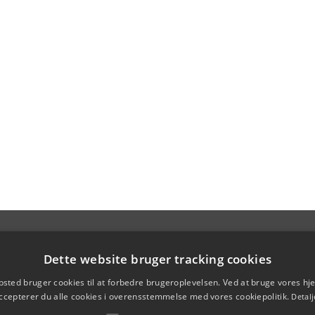
Dette website bruger tracking cookies
sted bruger cookies til at forbedre brugeroplevelsen. Ved at bruge vores 
ccepterer du alle cookies i overensstemmelse med vores cookiepolitik.
Detalj