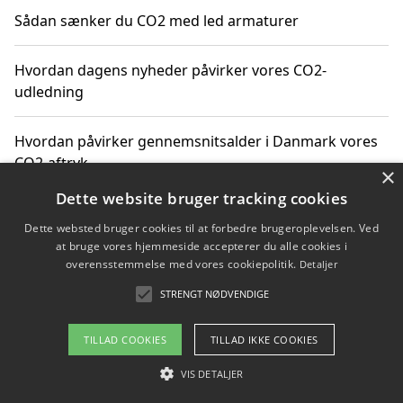
Sådan sænker du CO2 med led armaturer
Hvordan dagens nyheder påvirker vores CO2-
udledning
Hvordan påvirker gennemsnitsalder i Danmark vores
CO2-aftryk
×
Dette website bruger tracking cookies
Hvordan nyheder om CO2-udledning påvirker vores
Dette websted bruger cookies til at forbedre brugeroplevelsen. Ved
hverdag
at bruge vores hjemmeside accepterer du alle cookies i
overensstemmelse med vores cookiepolitik.
Detaljer
STRENGT NØDVENDIGE
Copyright 2026 - Pilanto Aps
TILLAD COOKIES
TILLAD IKKE COOKIES
Om / kontakt
Blog
Betingelser
VIS DETALJER