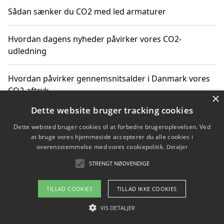
Sådan sænker du CO2 med led armaturer
Hvordan dagens nyheder påvirker vores CO2-
udledning
Hvordan påvirker gennemsnitsalder i Danmark vores
CO2-aftryk
×
Dette website bruger tracking cookies
Hvordan nyheder om CO2-udledning påvirker vores
Dette websted bruger cookies til at forbedre brugeroplevelsen. Ved
hverdag
at bruge vores hjemmeside accepterer du alle cookies i
overensstemmelse med vores cookiepolitik.
Detaljer
STRENGT NØDVENDIGE
Copyright 2026 - Pilanto Aps
TILLAD COOKIES
TILLAD IKKE COOKIES
Om / kontakt
Blog
Betingelser
VIS DETALJER