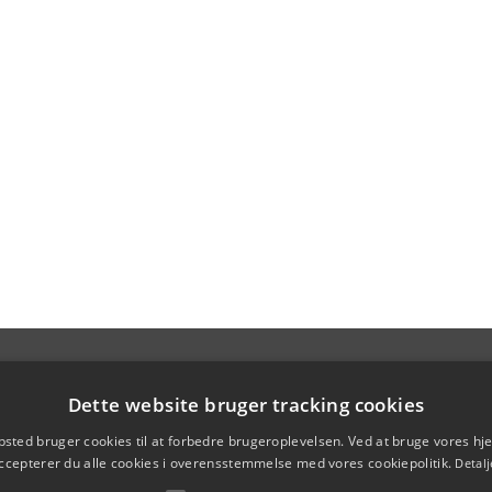
Dette website bruger tracking cookies
sted bruger cookies til at forbedre brugeroplevelsen. Ved at bruge vores 
ccepterer du alle cookies i overensstemmelse med vores cookiepolitik.
Detalj