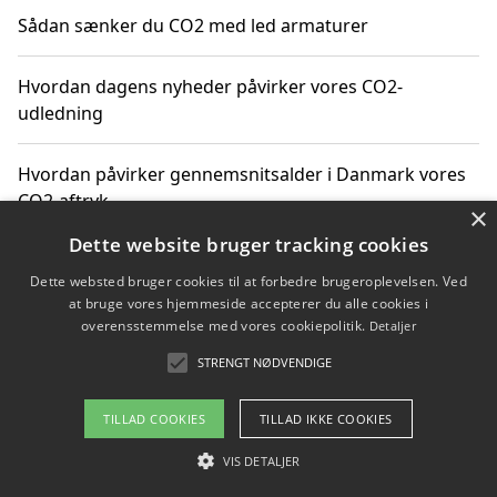
Sådan sænker du CO2 med led armaturer
Hvordan dagens nyheder påvirker vores CO2-
udledning
Hvordan påvirker gennemsnitsalder i Danmark vores
CO2-aftryk
×
Dette website bruger tracking cookies
Hvordan nyheder om CO2-udledning påvirker vores
Dette websted bruger cookies til at forbedre brugeroplevelsen. Ved
hverdag
at bruge vores hjemmeside accepterer du alle cookies i
overensstemmelse med vores cookiepolitik.
Detaljer
STRENGT NØDVENDIGE
Copyright 2026 - Pilanto Aps
TILLAD COOKIES
TILLAD IKKE COOKIES
Om / kontakt
Blog
Betingelser
VIS DETALJER