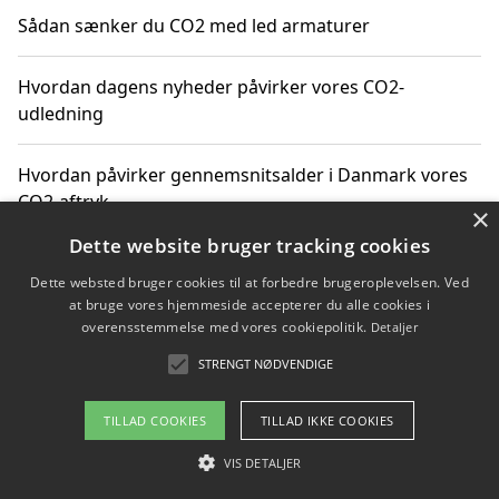
Sådan sænker du CO2 med led armaturer
Hvordan dagens nyheder påvirker vores CO2-
udledning
Hvordan påvirker gennemsnitsalder i Danmark vores
CO2-aftryk
×
Dette website bruger tracking cookies
Hvordan nyheder om CO2-udledning påvirker vores
Dette websted bruger cookies til at forbedre brugeroplevelsen. Ved
hverdag
at bruge vores hjemmeside accepterer du alle cookies i
overensstemmelse med vores cookiepolitik.
Detaljer
STRENGT NØDVENDIGE
Copyright 2026 - Pilanto Aps
TILLAD COOKIES
TILLAD IKKE COOKIES
Om / kontakt
Blog
Betingelser
VIS DETALJER