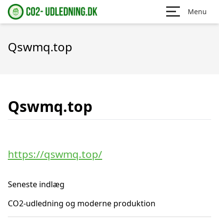
Menu
Qswmq.top
Qswmq.top
https://qswmq.top/
Seneste indlæg
CO2-udledning og moderne produktion