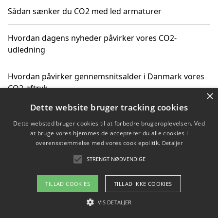
Sådan sænker du CO2 med led armaturer
Hvordan dagens nyheder påvirker vores CO2-
udledning
Hvordan påvirker gennemsnitsalder i Danmark vores
CO2-aftryk
×
Dette website bruger tracking cookies
Hvordan nyheder om CO2-udledning påvirker vores
Dette websted bruger cookies til at forbedre brugeroplevelsen. Ved
hverdag
at bruge vores hjemmeside accepterer du alle cookies i
overensstemmelse med vores cookiepolitik.
Detaljer
STRENGT NØDVENDIGE
Copyright 2026 - Pilanto Aps
TILLAD COOKIES
TILLAD IKKE COOKIES
Om / kontakt
Blog
Betingelser
VIS DETALJER