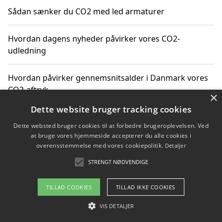
Sådan sænker du CO2 med led armaturer
Hvordan dagens nyheder påvirker vores CO2-
udledning
Hvordan påvirker gennemsnitsalder i Danmark vores
CO2-aftryk
×
Dette website bruger tracking cookies
Hvordan nyheder om CO2-udledning påvirker vores
Dette websted bruger cookies til at forbedre brugeroplevelsen. Ved
hverdag
at bruge vores hjemmeside accepterer du alle cookies i
overensstemmelse med vores cookiepolitik.
Detaljer
STRENGT NØDVENDIGE
Copyright 2026 - Pilanto Aps
TILLAD COOKIES
TILLAD IKKE COOKIES
Om / kontakt
Blog
Betingelser
VIS DETALJER