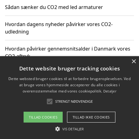
Sådan sænker du CO2 med led armaturer
Hvordan dagens nyheder påvirker vores CO2-
udledning
Hvordan påvirker gennemsnitsalder i Danmark vores
CO2-aftryk
×
Dette website bruger tracking cookies
Hvordan nyheder om CO2-udledning påvirker vores
Dette websted bruger cookies til at forbedre brugeroplevelsen. Ved
hverdag
at bruge vores hjemmeside accepterer du alle cookies i
overensstemmelse med vores cookiepolitik.
Detaljer
STRENGT NØDVENDIGE
Copyright 2026 - Pilanto Aps
TILLAD COOKIES
TILLAD IKKE COOKIES
Om / kontakt
Blog
Betingelser
VIS DETALJER