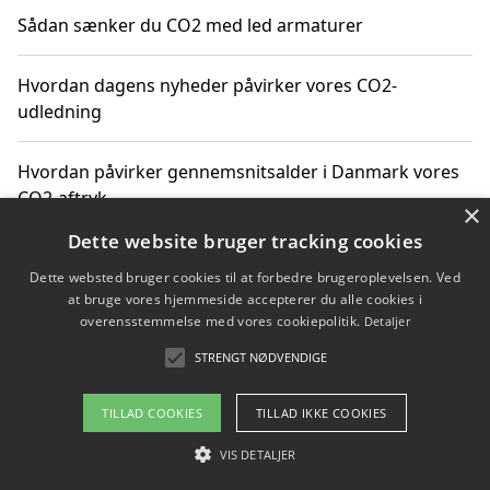
Sådan sænker du CO2 med led armaturer
Hvordan dagens nyheder påvirker vores CO2-
udledning
Hvordan påvirker gennemsnitsalder i Danmark vores
CO2-aftryk
×
Dette website bruger tracking cookies
Hvordan nyheder om CO2-udledning påvirker vores
Dette websted bruger cookies til at forbedre brugeroplevelsen. Ved
hverdag
at bruge vores hjemmeside accepterer du alle cookies i
overensstemmelse med vores cookiepolitik.
Detaljer
STRENGT NØDVENDIGE
Copyright 2026 - Pilanto Aps
TILLAD COOKIES
TILLAD IKKE COOKIES
Om / kontakt
Blog
Betingelser
VIS DETALJER