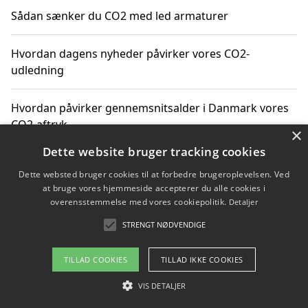
Sådan sænker du CO2 med led armaturer
Hvordan dagens nyheder påvirker vores CO2-
udledning
Hvordan påvirker gennemsnitsalder i Danmark vores
CO2-aftryk
×
Dette website bruger tracking cookies
Hvordan nyheder om CO2-udledning påvirker vores
Dette websted bruger cookies til at forbedre brugeroplevelsen. Ved
hverdag
at bruge vores hjemmeside accepterer du alle cookies i
overensstemmelse med vores cookiepolitik.
Detaljer
STRENGT NØDVENDIGE
Copyright 2026 - Pilanto Aps
TILLAD COOKIES
TILLAD IKKE COOKIES
Om / kontakt
Blog
Betingelser
VIS DETALJER