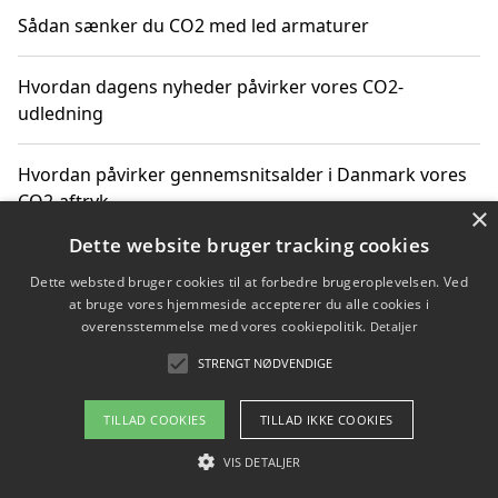
Sådan sænker du CO2 med led armaturer
Hvordan dagens nyheder påvirker vores CO2-
udledning
Hvordan påvirker gennemsnitsalder i Danmark vores
CO2-aftryk
×
Dette website bruger tracking cookies
Hvordan nyheder om CO2-udledning påvirker vores
Dette websted bruger cookies til at forbedre brugeroplevelsen. Ved
hverdag
at bruge vores hjemmeside accepterer du alle cookies i
overensstemmelse med vores cookiepolitik.
Detaljer
STRENGT NØDVENDIGE
Copyright 2026 - Pilanto Aps
TILLAD COOKIES
TILLAD IKKE COOKIES
Om / kontakt
Blog
Betingelser
VIS DETALJER