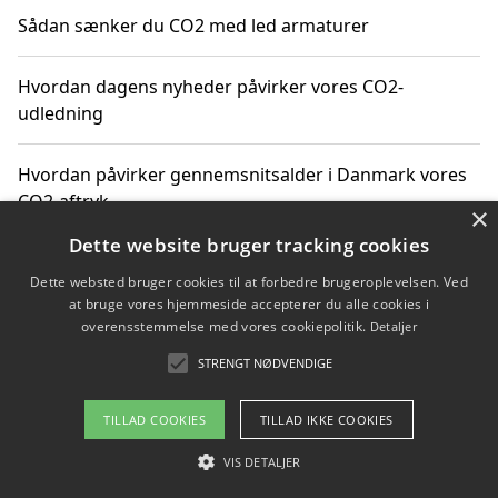
Sådan sænker du CO2 med led armaturer
Hvordan dagens nyheder påvirker vores CO2-
udledning
Hvordan påvirker gennemsnitsalder i Danmark vores
CO2-aftryk
×
Dette website bruger tracking cookies
Hvordan nyheder om CO2-udledning påvirker vores
Dette websted bruger cookies til at forbedre brugeroplevelsen. Ved
hverdag
at bruge vores hjemmeside accepterer du alle cookies i
overensstemmelse med vores cookiepolitik.
Detaljer
STRENGT NØDVENDIGE
Copyright 2026 - Pilanto Aps
TILLAD COOKIES
TILLAD IKKE COOKIES
Om / kontakt
Blog
Betingelser
VIS DETALJER