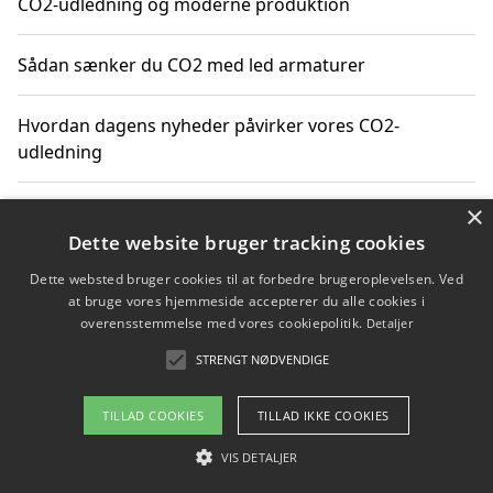
CO2-udledning og moderne produktion
Sådan sænker du CO2 med led armaturer
Hvordan dagens nyheder påvirker vores CO2-
udledning
×
Hvordan påvirker gennemsnitsalder i Danmark vores
CO2-aftryk
Dette website bruger tracking cookies
Dette websted bruger cookies til at forbedre brugeroplevelsen. Ved
Hvordan nyheder om CO2-udledning påvirker vores
at bruge vores hjemmeside accepterer du alle cookies i
hverdag
overensstemmelse med vores cookiepolitik.
Detaljer
STRENGT NØDVENDIGE
TILLAD COOKIES
TILLAD IKKE COOKIES
Copyright 2026 - Pilanto Aps
Om / kontakt
VIS DETALJER
Blog
Betingelser