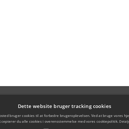
Dette website bruger tracking cookies
sted bruger cookies til at forbedre brugeroplevelsen. Ved at bruge vores 
ccepterer du alle cookies i overensstemmelse med vores cookiepolitik.
Detalj