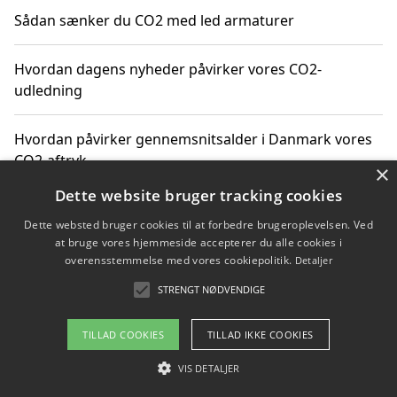
Sådan sænker du CO2 med led armaturer
Hvordan dagens nyheder påvirker vores CO2-
udledning
Hvordan påvirker gennemsnitsalder i Danmark vores
CO2-aftryk
×
Dette website bruger tracking cookies
Hvordan nyheder om CO2-udledning påvirker vores
Dette websted bruger cookies til at forbedre brugeroplevelsen. Ved
hverdag
at bruge vores hjemmeside accepterer du alle cookies i
overensstemmelse med vores cookiepolitik.
Detaljer
STRENGT NØDVENDIGE
Copyright 2026 - Pilanto Aps
TILLAD COOKIES
TILLAD IKKE COOKIES
Om / kontakt
Blog
Betingelser
VIS DETALJER