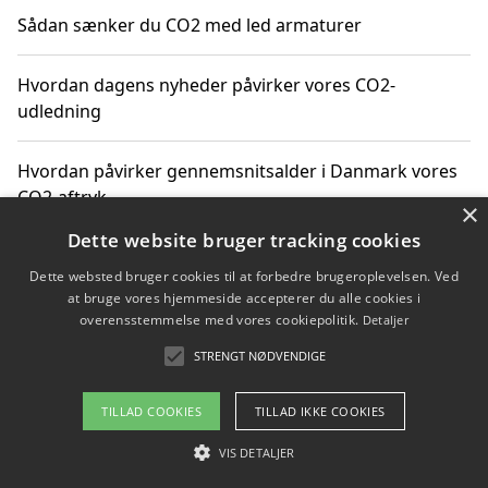
Sådan sænker du CO2 med led armaturer
Hvordan dagens nyheder påvirker vores CO2-
udledning
Hvordan påvirker gennemsnitsalder i Danmark vores
CO2-aftryk
×
Dette website bruger tracking cookies
Hvordan nyheder om CO2-udledning påvirker vores
Dette websted bruger cookies til at forbedre brugeroplevelsen. Ved
hverdag
at bruge vores hjemmeside accepterer du alle cookies i
overensstemmelse med vores cookiepolitik.
Detaljer
STRENGT NØDVENDIGE
Copyright 2026 - Pilanto Aps
TILLAD COOKIES
TILLAD IKKE COOKIES
Om / kontakt
Blog
Betingelser
VIS DETALJER