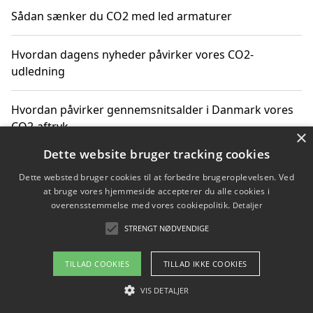
Sådan sænker du CO2 med led armaturer
Hvordan dagens nyheder påvirker vores CO2-
udledning
Hvordan påvirker gennemsnitsalder i Danmark vores
CO2-aftryk
×
Dette website bruger tracking cookies
Hvordan nyheder om CO2-udledning påvirker vores
Dette websted bruger cookies til at forbedre brugeroplevelsen. Ved
hverdag
at bruge vores hjemmeside accepterer du alle cookies i
overensstemmelse med vores cookiepolitik.
Detaljer
STRENGT NØDVENDIGE
Copyright 2026 - Pilanto Aps
TILLAD COOKIES
TILLAD IKKE COOKIES
Om / kontakt
Blog
Betingelser
VIS DETALJER