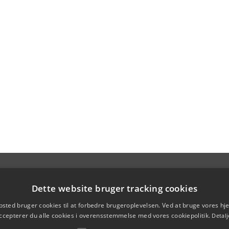
Dette website bruger tracking cookies
sted bruger cookies til at forbedre brugeroplevelsen. Ved at bruge vores 
ccepterer du alle cookies i overensstemmelse med vores cookiepolitik.
Detalj