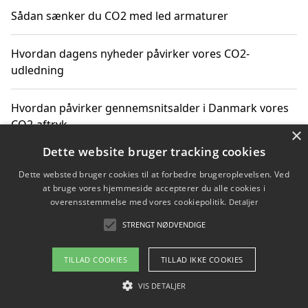
Sådan sænker du CO2 med led armaturer
Hvordan dagens nyheder påvirker vores CO2-
udledning
Hvordan påvirker gennemsnitsalder i Danmark vores
CO2-aftryk
×
Dette website bruger tracking cookies
Hvordan nyheder om CO2-udledning påvirker vores
Dette websted bruger cookies til at forbedre brugeroplevelsen. Ved
hverdag
at bruge vores hjemmeside accepterer du alle cookies i
overensstemmelse med vores cookiepolitik.
Detaljer
STRENGT NØDVENDIGE
Copyright 2026 - Pilanto Aps
TILLAD COOKIES
TILLAD IKKE COOKIES
Om / kontakt
Blog
Betingelser
VIS DETALJER