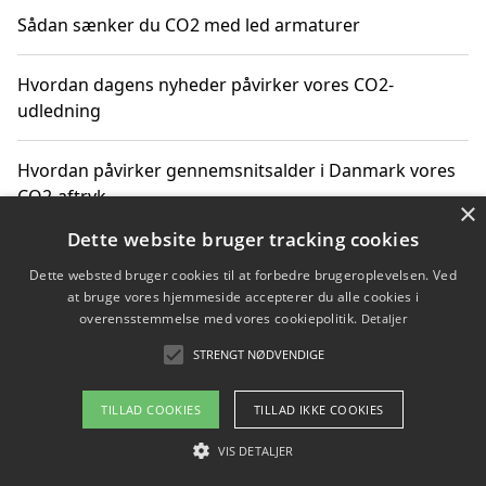
Sådan sænker du CO2 med led armaturer
Hvordan dagens nyheder påvirker vores CO2-
udledning
Hvordan påvirker gennemsnitsalder i Danmark vores
CO2-aftryk
×
Dette website bruger tracking cookies
Hvordan nyheder om CO2-udledning påvirker vores
Dette websted bruger cookies til at forbedre brugeroplevelsen. Ved
hverdag
at bruge vores hjemmeside accepterer du alle cookies i
overensstemmelse med vores cookiepolitik.
Detaljer
STRENGT NØDVENDIGE
Copyright 2026 - Pilanto Aps
TILLAD COOKIES
TILLAD IKKE COOKIES
Om / kontakt
Blog
Betingelser
VIS DETALJER