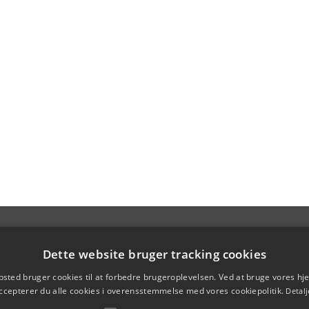
Dette website bruger tracking cookies
sted bruger cookies til at forbedre brugeroplevelsen. Ved at bruge vores 
ccepterer du alle cookies i overensstemmelse med vores cookiepolitik.
Detalj