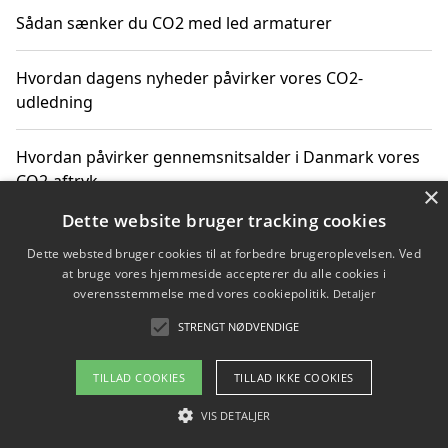
Sådan sænker du CO2 med led armaturer
Hvordan dagens nyheder påvirker vores CO2-
udledning
Hvordan påvirker gennemsnitsalder i Danmark vores
CO2-aftryk
×
Dette website bruger tracking cookies
Hvordan nyheder om CO2-udledning påvirker vores
Dette websted bruger cookies til at forbedre brugeroplevelsen. Ved
hverdag
at bruge vores hjemmeside accepterer du alle cookies i
overensstemmelse med vores cookiepolitik.
Detaljer
STRENGT NØDVENDIGE
Copyright 2026 - Pilanto Aps
TILLAD COOKIES
TILLAD IKKE COOKIES
Om / kontakt
Blog
Betingelser
VIS DETALJER