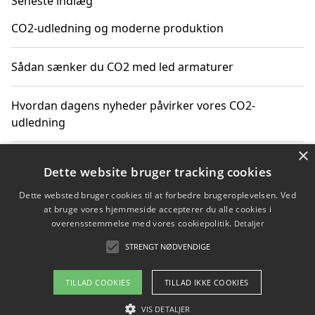
Seneste indlæg
CO2-udledning og moderne produktion
Sådan sænker du CO2 med led armaturer
Hvordan dagens nyheder påvirker vores CO2-
udledning
×
Hvordan påvirker gennemsnitsalder i Danmark vores
Dette website bruger tracking cookies
CO2-aftryk
Dette websted bruger cookies til at forbedre brugeroplevelsen. Ved
at bruge vores hjemmeside accepterer du alle cookies i
Hvordan nyheder om CO2-udledning påvirker vores
overensstemmelse med vores cookiepolitik.
Detaljer
hverdag
STRENGT NØDVENDIGE
TILLAD COOKIES
TILLAD IKKE COOKIES
Copyright 2026 - Pilanto Aps
VIS DETALJER