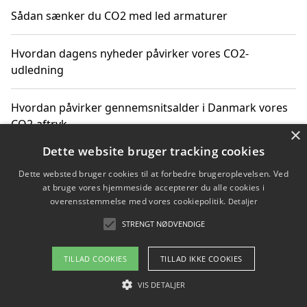
Sådan sænker du CO2 med led armaturer
Hvordan dagens nyheder påvirker vores CO2-
udledning
Hvordan påvirker gennemsnitsalder i Danmark vores
CO2-aftryk
×
Dette website bruger tracking cookies
Hvordan nyheder om CO2-udledning påvirker vores
Dette websted bruger cookies til at forbedre brugeroplevelsen. Ved
hverdag
at bruge vores hjemmeside accepterer du alle cookies i
overensstemmelse med vores cookiepolitik.
Detaljer
STRENGT NØDVENDIGE
Copyright 2026 - Pilanto Aps
TILLAD COOKIES
TILLAD IKKE COOKIES
Om / kontakt
Blog
Betingelser
VIS DETALJER