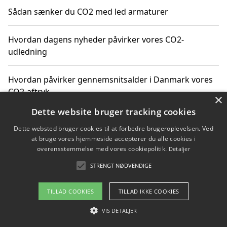
Sådan sænker du CO2 med led armaturer
Hvordan dagens nyheder påvirker vores CO2-
udledning
Hvordan påvirker gennemsnitsalder i Danmark vores
CO2-aftryk
×
Dette website bruger tracking cookies
Hvordan nyheder om CO2-udledning påvirker vores
Dette websted bruger cookies til at forbedre brugeroplevelsen. Ved
hverdag
at bruge vores hjemmeside accepterer du alle cookies i
overensstemmelse med vores cookiepolitik.
Detaljer
STRENGT NØDVENDIGE
Copyright 2026 - Pilanto Aps
TILLAD COOKIES
TILLAD IKKE COOKIES
Om / kontakt
Blog
Betingelser
VIS DETALJER